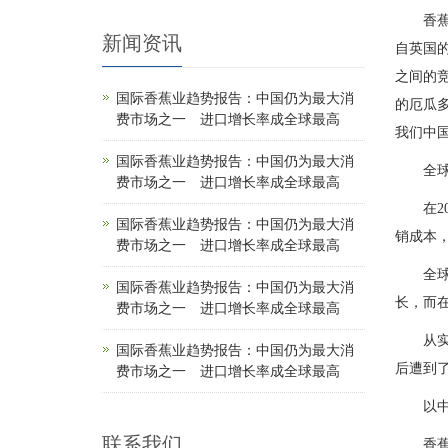
香
新闻资讯
自英国的
之间的
国际香蕉业趋势报告：中国仍为最大消
的厄瓜多
费市场之一 进口增长率成全球最高
我们中
国际香蕉业趋势报告：中国仍为最大消
全
费市场之一 进口增长率成全球最高
在
国际香蕉业趋势报告：中国仍为最大消
销成本
费市场之一 进口增长率成全球最高
全球
国际香蕉业趋势报告：中国仍为最大消
长，而在
费市场之一 进口增长率成全球最高
从实
国际香蕉业趋势报告：中国仍为最大消
后遭到
费市场之一 进口增长率成全球最高
以
联系我们
香