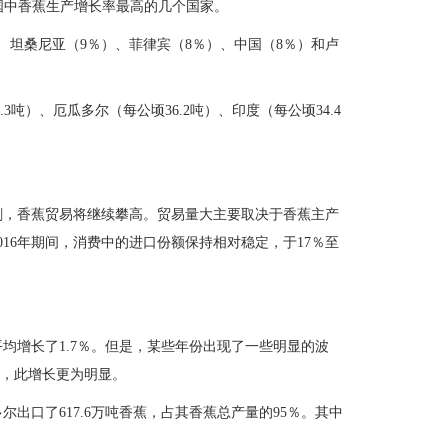
生产国中香蕉生产增长率最高的几个国家。
、坦桑尼亚（9％）、菲律宾（8％）、中国（8％）和卢
3吨）、厄瓜多尔（每公顷36.2吨）、印度（每公顷34.4
剧，香蕉贸易将继续攀高。贸易量大主要取决于香蕉主产
016年期间，消费中的进口份额保持相对稳定，于17％至
逐年平均增长了1.7％。但是，某些年份出现了一些明显的波
涨，此增长更为明显。
尔出口了617.6万吨香蕉，占其香蕉总产量的95％。其中