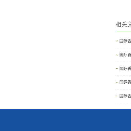
相关
国际
国际
国际
国际
国际