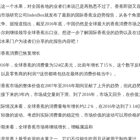
蕉这一个水果，对全国各地的业者们来说已是再熟悉不过了。香蕉即甜又
市场研究公司IndexBox就发布了最新的国际香蕉业趋势报告，从各个
竞争。据报道指出，截至2016年底，中国仍然是全球最大的香蕉消费市场
尔则继续领导全球香蕉出口业。想进一步了解国际香蕉业的趋势以及在过去1
国水果门户为读者们分享的此报告内容吧！
球香蕉消费已恢复增长
2016年，全球香蕉的消费量为524亿美元，比前年增长了15％。这个数
，以及零售商的利润??这些都将包括在最终的消费价格当中）。
香蕉市场的整体价值在2007年至2016年期间呈献了上升的趋势，但此趋势
接下来的3年内，市场成交量则下滑。到了2016年，市场又回升，在价
际情况来看，全球香蕉的消费量每年增长约2.2％，在2016年达到了1.14
了轻微的波动。考虑到实际消费量的稳定性，市场价值的波动可以用价格
中期来看，全球香蕉市场将继续增长，增幅属温和
蕉是世界上最受欢迎的水果之一。它们不仅能生吃而且还被用于制作果汁