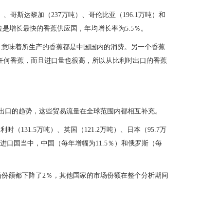
、哥斯达黎加（237万吨）、哥伦比亚（196.1万吨）和
地马拉是增长最快的香蕉供应国，年均增长率为5.5％。
，意味着所生产的香蕉都是中国国内的消费。另一个香蕉
生产任何香蕉，而且进口量也很高，所以从比利时出口的香蕉
映了出口的趋势，这些贸易流量在全球范围内都相互补充。
利时（131.5万吨）、英国（121.2万吨）、日本（95.7万
进口国当中，中国（每年增幅为11.5％）和俄罗斯（每
市场份额都下降了2％，其他国家的市场份额在整个分析期间